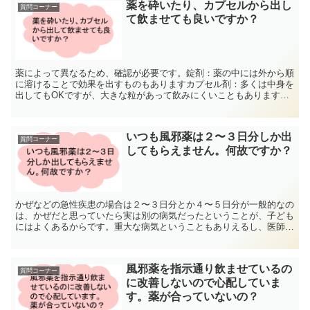
薬を砕いたり、カプセルから出し
質問コーナー
て飲ませても良いですか？
薬によって異なるため、確認が必要です。錠剤：薬の中には外から順
に溶けることで効果を出すものもありますカプセル剤：多くは中身を
出してもOKですが、大きな粒があって飲みにくいこともあります砕
いていいか中身を出してもいいか、薬剤師に確認してくださ...
いつも風邪薬は２〜３日分しか出
質問コーナー
してもらえません。何故ですか？
かぜなどの急性疾患の場合は２〜３日分とか４〜５日分が一般的なの
は、かぜだと思っていたら実は別の病気だったということが、子ども
にはよくあるからです。重大な病気ということもありえるし、医師と
しては２〜３日は経過を見たい。つまり、短い日数のお薬は...
風邪薬を指示通り飲ませているの
質問コーナー
に改善しないので心配していま
す。薬が合っていないの？