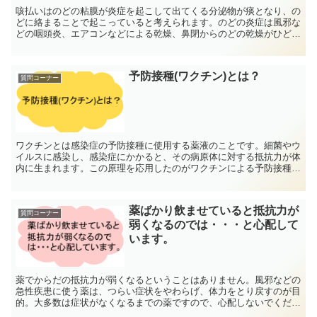
咳払いはのどの粘膜が炎症を起こして出てくる分泌物が痰となり、の
どに絡まることで起こっていると考えられます。のどの炎症は風邪な
どの咽頭炎、エアコンなどによる乾燥、鼻閉からのどの乾燥がひどく
なった場合もあります。また、副鼻腔炎やアレルギー性鼻炎...
予防接種(ワクチン)とは？
質問コーナー
ワクチンとは感染症の予防接種に使用する薬液のことです。細菌やウ
イルスに感染し、感染症にかかると、その病原体に対する抵抗力が体
内に生まれます。この原理を応用したのがワクチンによる予防接種で
す。 病原体の毒性を弱めたり、無毒化したものがワクチン...
薬ばかり飲ませていると抵抗力が
質問コーナー
弱くなるのでは・・・と心配して
います。
薬でからだの抵抗力が弱くなるということはありません。風邪などの
急性疾患に使う薬は、つらい症状をやわらげ、体力をとり戻すのが目
的。大多数は症状がなくなるまでの薬ですので、心配しないでくださ
い。※問題があるとすれば、抗生物質の乱用による「耐性菌...