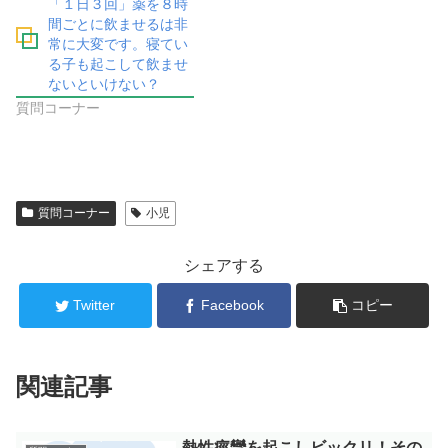
「１日３回」薬を８時
間ごとに飲ませるは非
常に大変です。寝てい
る子も起こして飲ませ
ないといけない？
質問コーナー
質問コーナー
小児
シェアする
Twitter
Facebook
コピー
関連記事
熱性痙攣を起こしビックリ！その