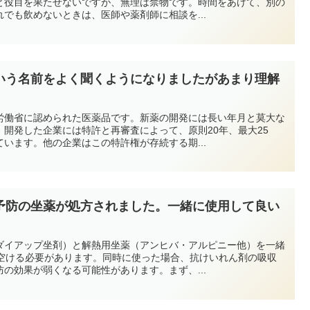
と役目を果たせないですが、無理は禁物です。時間をあけて、別の
でも飲めないときは、医師や薬剤師に相談を...
いう名前をよく聞くようになりましたがあまり理解
労働省に認められた医薬品です。新薬の開発には長い年月と莫大な
開発した企業には特許と再審査によって、原則20年、最大25
います。他の企業はこの特許権が存続する期...
予防の坐薬が処方されました。一緒に使用して良い
ダイアップ坐剤）と解熱用坐薬（アンヒバ・アルピニー他）を一緒
を空ける必要があります。同時に使った場合、抗けいれん剤の吸収
の効果が弱くなる可能性があります。まず、...